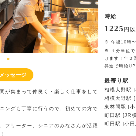
時給
1225
円
以
※
午後10時
※
１分単位で
けます！年２
昇進で時給U
メッセージ
最寄り駅
相模大野駅 
間が集まって仲良く・楽しく仕事をして
相模大野駅 
東林間駅 [
ニングも丁寧に行うので、初めての方で
町田駅 [JR
町田駅 [小
、フリーター、シニアのみなさんが活躍
！