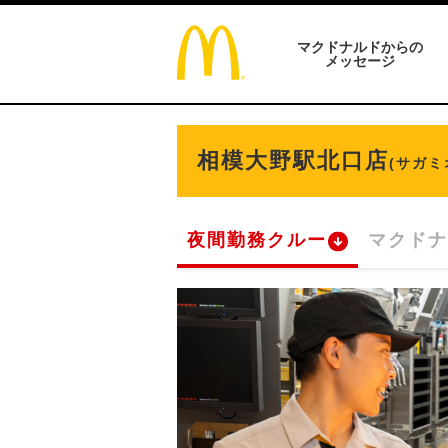
マクドナルドからの
メッセージ
相模大野駅北口店
(サガ
夜間勤務クルー
マクドナ