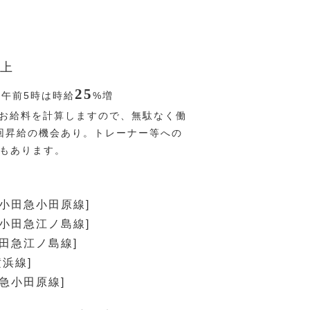
上
25
〜午前5時は時給
%
増
お給料を計算しますので、無駄なく働
回昇給の機会あり。トレーナー等への
Pもあります。
[小田急小田原線]
[小田急江ノ島線]
小田急江ノ島線]
横浜線]
田急小田原線]