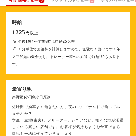
夜間勤務クルー
マクドナルドクルー
デリバリークルー
時給
1225
以上
円
※
25
午後10時〜午前5時は時給
%
増
※
１分単位でお給料を計算しますので、無駄なく働けます！年
２回昇給の機会あり。トレーナー等への昇進で時給UPもありま
す。
最寄り駅
秦野駅 [小田急小田原線]
短時間で効率よく働きたい方、夜のマクドナルドで働いてみ
ませんか？
学生、主婦(主夫)、フリーター、シニアなど、様々な方が活躍
している楽しい店舗です。お客様が気持ちよくお食事できる
環境を一緒に作っていきましょう！