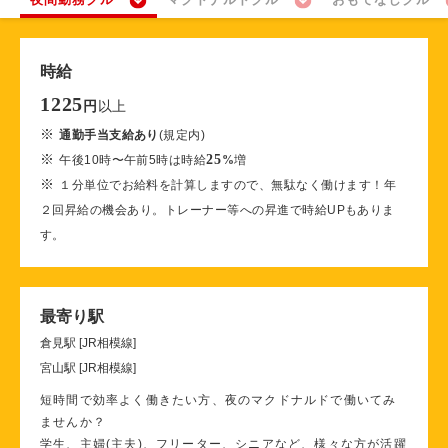
時給
1225
以上
円
※
通勤手当支給あり
(規定内)
※
25
午後10時〜午前5時は時給
%
増
※
１分単位でお給料を計算しますので、無駄なく働けます！年
２回昇給の機会あり。トレーナー等への昇進で時給UPもありま
す。
最寄り駅
倉見駅 [JR相模線]
宮山駅 [JR相模線]
短時間で効率よく働きたい方、夜のマクドナルドで働いてみ
ませんか？
学生、主婦(主夫)、フリーター、シニアなど、様々な方が活躍