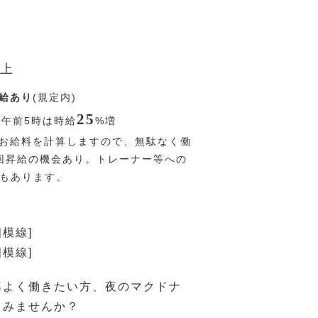
上
給あり
(規定内)
25
〜午前5時は時給
%
増
お給料を計算しますので、無駄なく働
回昇給の機会あり。トレーナー等への
Pもあります。
相模線]
相模線]
率よく働きたい方、夜のマクドナ
てみませんか？