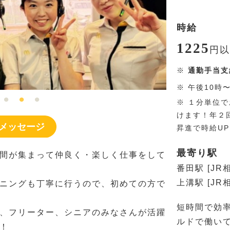
時給
1225
円
以
※
通勤手当支
※
午後10時
※
１分単位で
けます！年２
メッセージ
昇進で時給U
最寄り駅
間が集まって仲良く・楽しく仕事をして
番田駅 [JR
上溝駅 [JR
ニングも丁寧に行うので、初めての方で
短時間で効
、フリーター、シニアのみなさんが活躍
ルドで働い
！