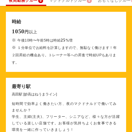
夜間勤務クルー
マクドナルドクルー
おもてなしクルー
時給
1050
以上
円
※
25
午後10時〜午前5時は時給
%
増
※
１分単位でお給料を計算しますので、無駄なく働けます！年
２回昇給の機会あり。トレーナー等への昇進で時給UPもありま
す。
最寄り駅
高田駅 [妙高はねうまライン]
短時間で効率よく働きたい方、夜のマクドナルドで働いてみ
ませんか？
学生、主婦(主夫)、フリーター、シニアなど、様々な方が活躍
している楽しい店舗です。お客様が気持ちよくお食事できる
環境を一緒に作っていきましょう！