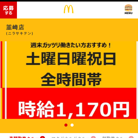
韮崎店
(ニラサキテン)