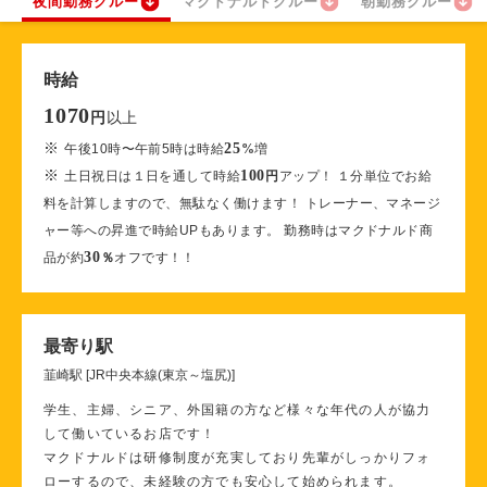
夜間勤務クルー
マクドナルドクルー
朝勤務クルー
時給
1070
以上
円
※
25
午後10時〜午前5時は時給
%
増
※
100
土日祝日は１日を通して時給
円
アップ！ １分単位でお給
料を計算しますので、無駄なく働けます！ トレーナー、マネージ
ャー等への昇進で時給UPもあります。 勤務時はマクドナルド商
30
品が約
％
オフです！！
最寄り駅
韮崎駅 [JR中央本線(東京～塩尻)]
学生、主婦、シニア、外国籍の方など様々な年代の人が協力
して働いているお店です！
マクドナルドは研修制度が充実しており先輩がしっかりフォ
ローするので、未経験の方でも安心して始められます。