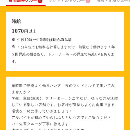
夜間勤務クルー
マクドナルドクルー
清掃・配膳クルー
時給
1070
以上
円
※
25
午後10時〜午前5時は時給
%
増
※
１分単位でお給料を計算しますので、無駄なく働けます！年
２回昇給の機会あり。トレーナー等への昇進で時給UPもありま
す。
短時間で効率よく働きたい方、夜のマクドナルドで働いてみ
ませんか？
学生、主婦(主夫)、フリーター、シニアなど、様々な方が活躍
している楽しい店舗です。お客様が気持ちよくお食事できる
環境を一緒に作っていきましょう！
アルバイトが初めてや久しぶりという方でもご安心くださ
い！先輩クルーが丁寧に教えます。