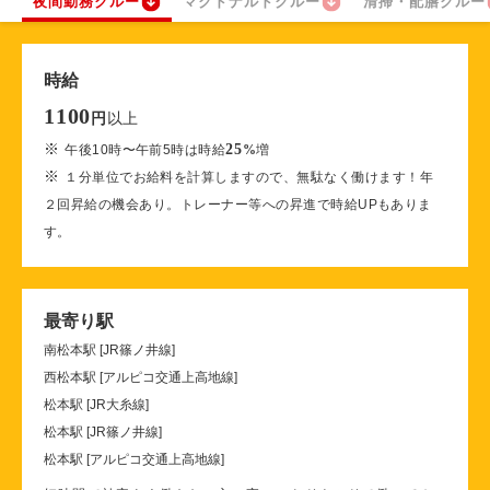
夜間勤務クルー
マクドナルドクルー
清掃・配膳クルー
時給
1100
以上
円
※
25
午後10時〜午前5時は時給
%
増
※
１分単位でお給料を計算しますので、無駄なく働けます！年
２回昇給の機会あり。トレーナー等への昇進で時給UPもありま
す。
最寄り駅
南松本駅 [JR篠ノ井線]
西松本駅 [アルピコ交通上高地線]
松本駅 [JR大糸線]
松本駅 [JR篠ノ井線]
松本駅 [アルピコ交通上高地線]