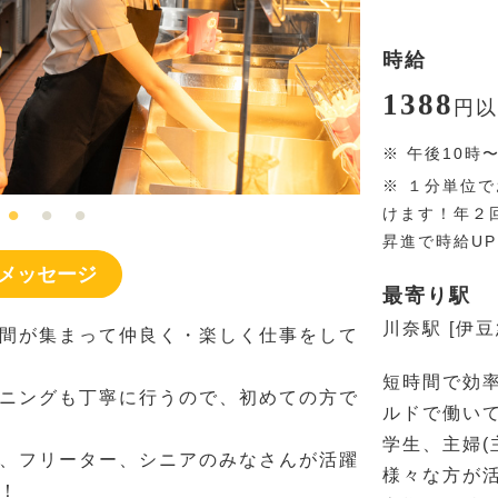
時給
1388
円
以
※
午後10時
※
１分単位で
けます！年２
昇進で時給U
メッセージ
最寄り駅
川奈駅 [伊豆
間が集まって仲良く・楽しく仕事をして
短時間で効
ニングも丁寧に行うので、初めての方で
ルドで働い
学生、主婦(
、フリーター、シニアのみなさんが活躍
様々な方が
！