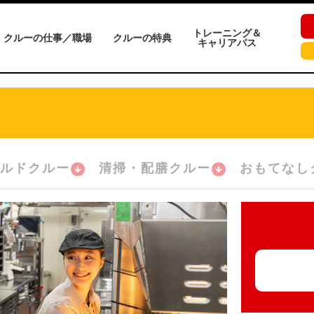
トレーニング＆
クルーの仕事／職場
クルーの特典
キャリアパス
ルドクルー
清掃・配膳クルー
おもてなし