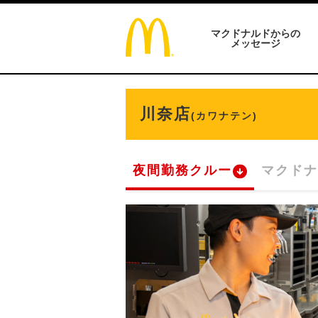
マクドナルドからの
メッセージ
川奈店
(カワナテン)
夜間勤務クルー
マクドナ