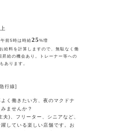
上
25
〜午前5時は時給
%
増
お給料を計算しますので、無駄なく働
回昇給の機会あり。トレーナー等への
Pもあります。
急行線]
率よく働きたい方、夜のマクドナ
てみませんか？
主夫)、フリーター、シニアなど、
活躍している楽しい店舗です。お