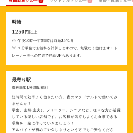
夜間勤務クルー
マクドナルドクルー
清掃・配膳クルー
時給
1250
以上
円
※
25
午後10時〜午前5時は時給
%
増
※
１分単位でお給料を計算しますので、無駄なく働けます！ト
レーナー等への昇進で時給UPもあります。
最寄り駅
御殿場駅 [JR御殿場線]
短時間で効率よく働きたい方、夜のマクドナルドで働いてみ
ませんか？
学生、主婦(主夫)、フリーター、シニアなど、様々な方が活躍
している楽しい店舗です。お客様が気持ちよくお食事できる
環境を一緒に作っていきましょう！
アルバイトが初めてや久しぶりという方でもご安心くださ