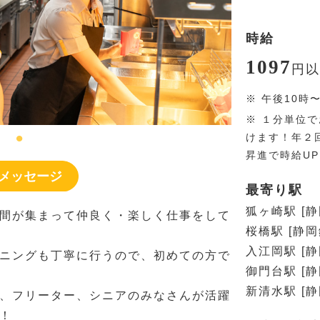
時給
1097
円
以
※
午後10時
※
１分単位で
けます！年２
昇進で時給U
メッセージ
最寄り駅
狐ヶ崎駅 [
間が集まって仲良く・楽しく仕事をして
桜橋駅 [静
入江岡駅 [
ニングも丁寧に行うので、初めての方で
御門台駅 [
新清水駅 [
、フリーター、シニアのみなさんが活躍
！