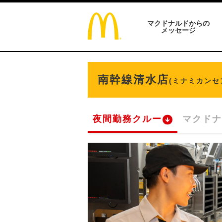
マクドナルドからの
メッセージ
南幹線清水店
(ミナミカンセ
夜間勤務クルー
マクドナ