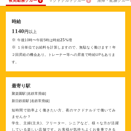
夜間勤務クルー
マクドナルドクルー
清掃・配膳クルー
時給
1140
以上
円
※
25
午後10時〜午前5時は時給
%
増
※
１分単位でお給料を計算しますので、無駄なく働けます！年
２回昇給の機会あり。トレーナー等への昇進で時給UPもありま
す。
最寄り駅
聚楽園駅 [名鉄常滑線]
新日鉄前駅 [名鉄常滑線]
短時間で効率よく働きたい方、夜のマクドナルドで働いてみ
ませんか？
学生、主婦(主夫)、フリーター、シニアなど、様々な方が活躍
している楽しい店舗です。お客様が気持ちよくお食事できる