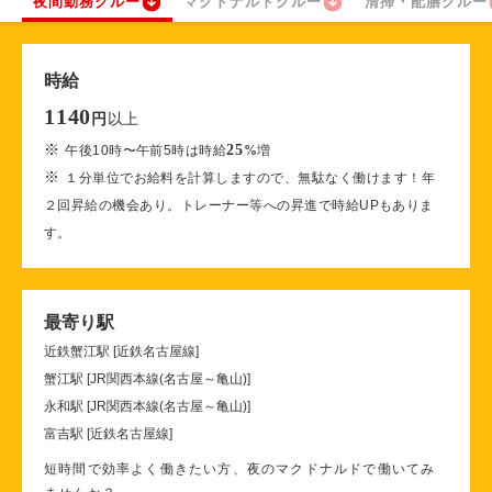
夜間勤務クルー
マクドナルドクルー
清掃・配膳クルー
時給
1140
以上
円
※
25
午後10時〜午前5時は時給
%
増
※
１分単位でお給料を計算しますので、無駄なく働けます！年
２回昇給の機会あり。トレーナー等への昇進で時給UPもありま
す。
最寄り駅
近鉄蟹江駅 [近鉄名古屋線]
蟹江駅 [JR関西本線(名古屋～亀山)]
永和駅 [JR関西本線(名古屋～亀山)]
富吉駅 [近鉄名古屋線]
短時間で効率よく働きたい方、夜のマクドナルドで働いてみ