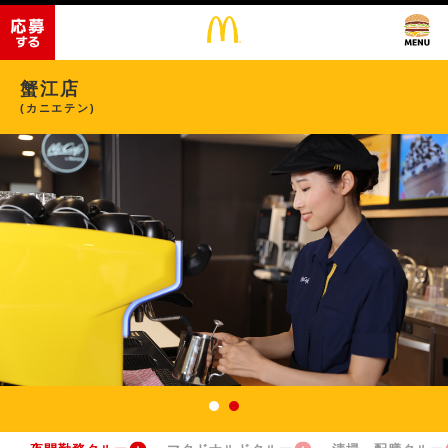
蟹江店
(カニエテン)