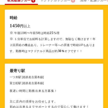
夜間勤務クルー
マクドナルドクルー
清掃・配膳クルー
時給
1450
以上
円
※
25
午後10時〜午前5時は時給
%
増
※
１分単位でお給料を計算しますので、無駄なく働けます！年
２回昇給の機会あり。トレーナー等への昇進で時給UPもありま
30
す。勤務時はマクドナルド商品が約
％
オフです！！
最寄り駅
一ツ木駅 [名鉄名古屋本線]
富士松駅 [名鉄名古屋本線]
夜遅い時間に勤務出来る方募集！
主に店内の清掃をお任せします。
初めは出来るまでサポートするので安心して働けます！