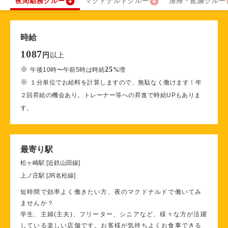
夜間勤務クルー
マクドナルドクルー
清掃・配膳クルー
時給
1087
以上
円
※
25
午後10時〜午前5時は時給
%
増
※
１分単位でお給料を計算しますので、無駄なく働けます！年
２回昇給の機会あり。トレーナー等への昇進で時給UPもありま
す。
最寄り駅
松ヶ崎駅 [近鉄山田線]
上ノ庄駅 [JR名松線]
短時間で効率よく働きたい方、夜のマクドナルドで働いてみ
ませんか？
学生、主婦(主夫)、フリーター、シニアなど、様々な方が活躍
している楽しい店舗です。お客様が気持ちよくお食事できる