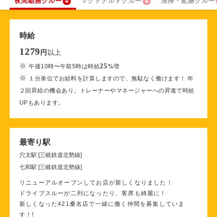
夜間勤務クルー
マクドナルドクルー
清掃・配膳クルー
時給
1279
以上
円
※
25
午後10時〜午前5時は時給
%
増
※
１分単位でお給料を計算しますので、無駄なく働けます！ 年
２回昇給の機会あり。トレーナーやマネージャーへの昇進で時給
UPもあります。
最寄り駅
穴太駅 [三岐鉄道北勢線]
七和駅 [三岐鉄道北勢線]
リニューアルオープンしてお店が新しくなりました！
ドライブスルーが二列になったり、客席も綺麗に！
新しくなった421桑名店で一緒に働く仲間を募集していま
す！!