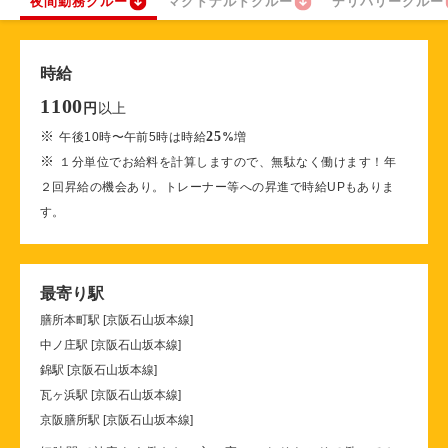
夜間勤務クルー
マクドナルドクルー
デリバリークルー
時給
1100
以上
円
※
25
午後10時〜午前5時は時給
%
増
※
１分単位でお給料を計算しますので、無駄なく働けます！年
２回昇給の機会あり。トレーナー等への昇進で時給UPもありま
す。
最寄り駅
膳所本町駅 [京阪石山坂本線]
中ノ庄駅 [京阪石山坂本線]
錦駅 [京阪石山坂本線]
瓦ヶ浜駅 [京阪石山坂本線]
京阪膳所駅 [京阪石山坂本線]