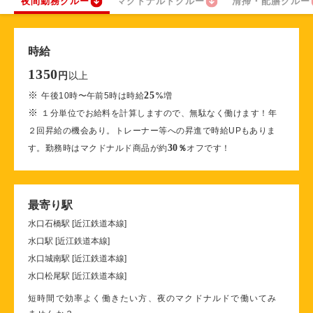
夜間勤務クルー
マクドナルドクルー
清掃・配膳クルー
時給
1350
以上
円
※
25
午後10時〜午前5時は時給
%
増
※
１分単位でお給料を計算しますので、無駄なく働けます！年
２回昇給の機会あり。トレーナー等への昇進で時給UPもありま
30
す。勤務時はマクドナルド商品が約
％
オフです！
最寄り駅
水口石橋駅 [近江鉄道本線]
水口駅 [近江鉄道本線]
水口城南駅 [近江鉄道本線]
水口松尾駅 [近江鉄道本線]
短時間で効率よく働きたい方、夜のマクドナルドで働いてみ