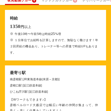
夜間勤務クルー
マクドナルドクルー
デリバリークルー
時給
1350
以上
円
※
25
午後10時〜午前5時は時給
%
増
※
１分単位でお給料を計算しますので、無駄なく働けます！年
２回昇給の機会あり。トレーナー等への昇進で時給UPもありま
す。
最寄り駅
南彦根駅 [JR東海道本線(米原～京都)]
彦根口駅 [近江鉄道本線]
ひこね芹川駅 [近江鉄道本線]
【Wワークもできます♪】
彦根ベルロード大藪店では幅広い年齢の仲間が集まって、仲
良く・楽しく仕事をしています＾＾