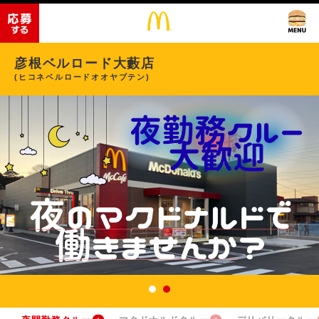
彦根ベルロード大藪店
(ヒコネベルロードオオヤブテン)