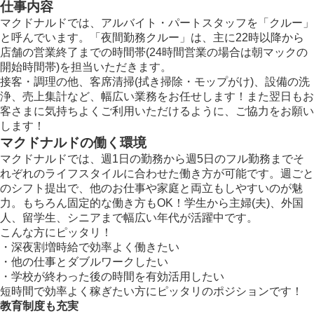
仕事内容
マクドナルドでは、アルバイト・パートスタッフを「クルー」
と呼んでいます。「夜間勤務クルー」は、主に22時以降から
店舗の営業終了までの時間帯(24時間営業の場合は朝マックの
開始時間帯)を担当いただきます。
接客・調理の他、客席清掃(拭き掃除・モップがけ)、設備の洗
浄、売上集計など、幅広い業務をお任せします！また翌日もお
客さまに気持ちよくご利用いただけるように、ご協力をお願い
します！
マクドナルドの働く環境
マクドナルドでは、週1日の勤務から週5日のフル勤務までそ
れぞれのライフスタイルに合わせた働き方が可能です。週ごと
のシフト提出で、他のお仕事や家庭と両立もしやすいのが魅
力。もちろん固定的な働き方もOK！学生から主婦(夫)、外国
人、留学生、シニアまで幅広い年代が活躍中です。
こんな方にピッタリ！
・深夜割増時給で効率よく働きたい
・他の仕事とダブルワークしたい
・学校が終わった後の時間を有効活用したい
短時間で効率よく稼ぎたい方にピッタリのポジションです！
教育制度も充実