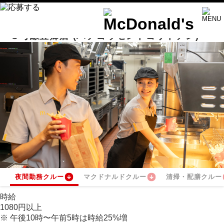
８号線豊郷店
(ハチゴウセントヨサトテン)
夜間勤務クルー
マクドナルドクルー
清掃・配膳クルー
時給
1080
円
以上
※
午後10時〜午前5時は時給
25
%
増