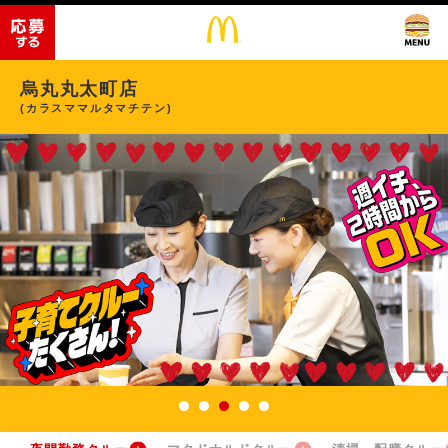
烏丸丸太町店
(カラスママルタマチテン)