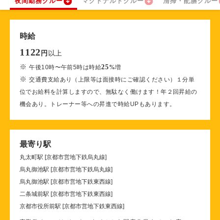
夜間勤務クルー
マクドナルドクルー
清掃・配膳クルー
時給
1122
以上
円
※
25
午後10時〜午前5時は時給
%
増
※
交通費支給あり（上限等は面接時にご確認ください）１分単
位でお給料を計算しますので、無駄なく働けます！年２回昇給の
機会あり。トレーナー等への昇進で時給UPもあります。
最寄り駅
丸太町駅 [京都市営地下鉄烏丸線]
烏丸御池駅 [京都市営地下鉄烏丸線]
烏丸御池駅 [京都市営地下鉄東西線]
二条城前駅 [京都市営地下鉄東西線]
京都市役所前駅 [京都市営地下鉄東西線]