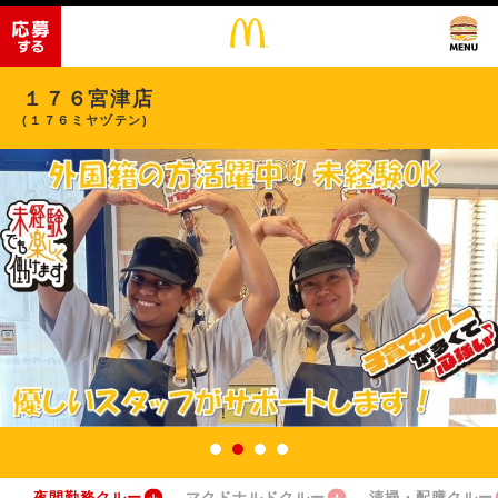
１７６宮津店
(１７６ミヤヅテン)
夜間勤務クルー
マクドナルドクルー
清掃・配膳クルー