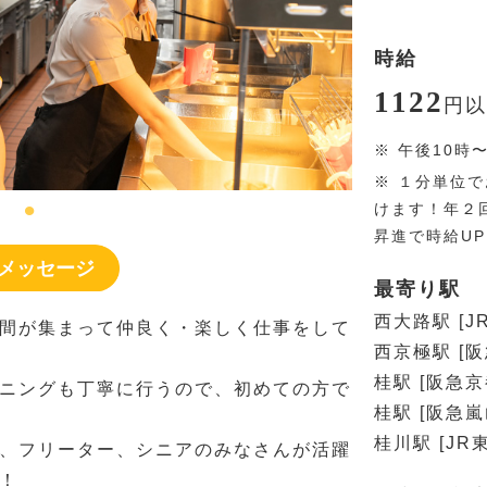
時給
1122
円
以
※
午後10時
※
１分単位で
けます！年２
昇進で時給U
メッセージ
最寄り駅
西大路駅 [J
間が集まって仲良く・楽しく仕事をして
西京極駅 [
桂駅 [阪急京
ニングも丁寧に行うので、初めての方で
桂駅 [阪急嵐
桂川駅 [JR
、フリーター、シニアのみなさんが活躍
！