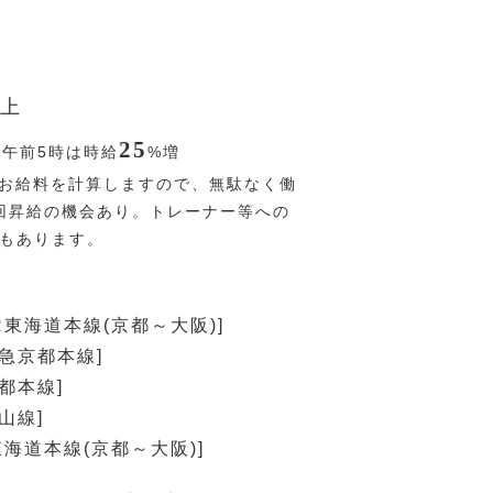
上
25
〜午前5時は時給
%
増
お給料を計算しますので、無駄なく働
回昇給の機会あり。トレーナー等への
Pもあります。
R東海道本線(京都～大阪)]
阪急京都本線]
都本線]
山線]
東海道本線(京都～大阪)]