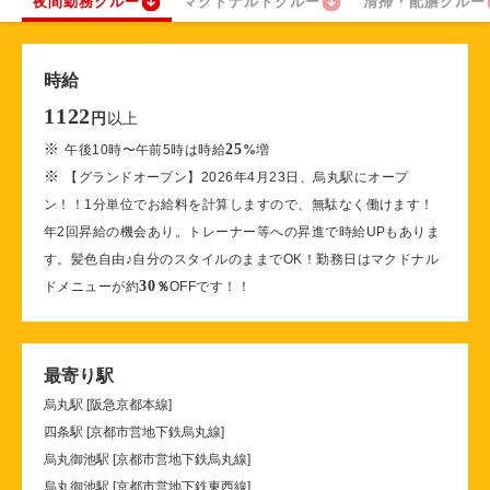
夜間勤務クルー
マクドナルドクルー
清掃・配膳クルー
時給
1122
以上
円
※
25
午後10時〜午前5時は時給
%
増
※
【グランドオープン】2026年4月23日、烏丸駅にオープ
ン！！1分単位でお給料を計算しますので、無駄なく働けます！
年2回昇給の機会あり。トレーナー等への昇進で時給UPもありま
す。髪色自由♪自分のスタイルのままでOK！勤務日はマクドナル
30
ドメニューが約
％
OFFです！！
最寄り駅
烏丸駅 [阪急京都本線]
四条駅 [京都市営地下鉄烏丸線]
烏丸御池駅 [京都市営地下鉄烏丸線]
烏丸御池駅 [京都市営地下鉄東西線]