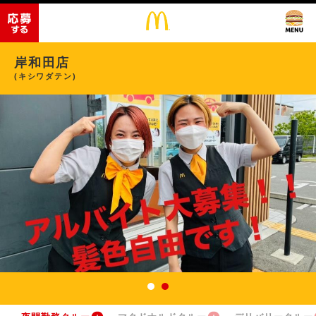
岸和田店
(キシワダテン)