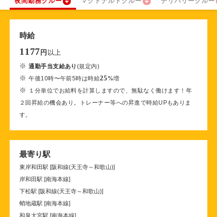
夜間勤務クルー
マクドナルドクルー
デリバリークルー
時給
1177
以上
円
※
通勤手当支給あり
(規定内)
※
25
午後10時〜午前5時は時給
%
増
※
１分単位でお給料を計算しますので、無駄なく働けます！年
２回昇給の機会あり。トレーナー等への昇進で時給UPもありま
す。
最寄り駅
東岸和田駅 [阪和線(天王寺～和歌山)]
岸和田駅 [南海本線]
下松駅 [阪和線(天王寺～和歌山)]
蛸地蔵駅 [南海本線]
和泉大宮駅 [南海本線]