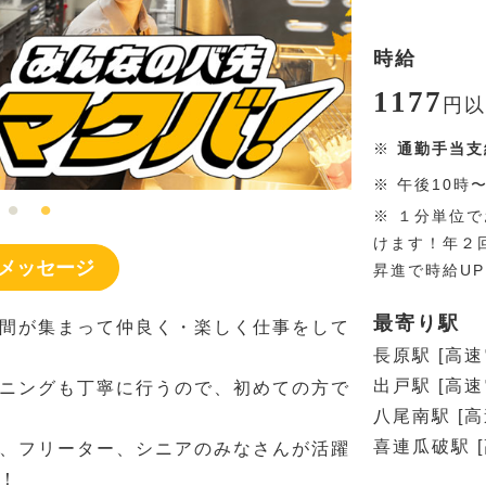
時給
1177
円
以
※
通勤手当支
※
午後10時
※
１分単位で
けます！年２
メッセージ
昇進で時給U
最寄り駅
間が集まって仲良く・楽しく仕事をして
長原駅 [高
出戸駅 [高
ニングも丁寧に行うので、初めての方で
八尾南駅 [
喜連瓜破駅 
、フリーター、シニアのみなさんが活躍
！