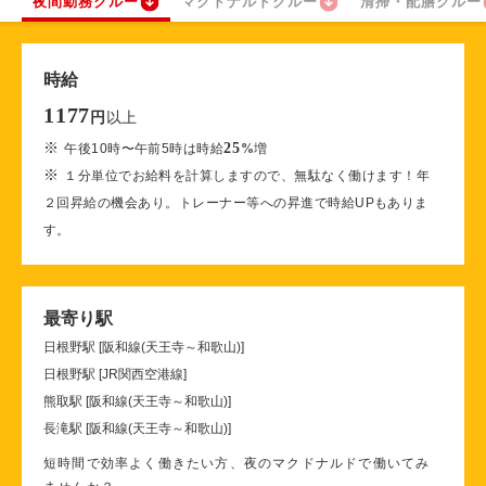
夜間勤務クルー
マクドナルドクルー
清掃・配膳クルー
時給
1177
以上
円
※
25
午後10時〜午前5時は時給
%
増
※
１分単位でお給料を計算しますので、無駄なく働けます！年
２回昇給の機会あり。トレーナー等への昇進で時給UPもありま
す。
最寄り駅
日根野駅 [阪和線(天王寺～和歌山)]
日根野駅 [JR関西空港線]
熊取駅 [阪和線(天王寺～和歌山)]
長滝駅 [阪和線(天王寺～和歌山)]
短時間で効率よく働きたい方、夜のマクドナルドで働いてみ