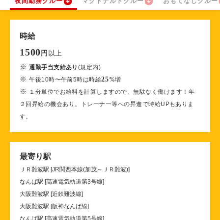
夜間勤務クルー
マクドナルドクルー
おもてなしクルー
時給
1500
以上
円
※
通勤手当支給あり
(規定内)
※
25
午後10時〜午前5時は時給
%
増
※
１分単位でお給料を計算しますので、無駄なく働けます！年
２回昇給の機会あり。トレーナー等への昇進で時給UPもありま
す。
最寄り駅
ＪＲ難波駅 [JR関西本線(加茂～ＪＲ難波)]
なんば駅 [高速電気軌道第3号線]
大阪難波駅 [近鉄難波線]
大阪難波駅 [阪神なんば線]
なんば駅 [高速電気軌道第5号線]