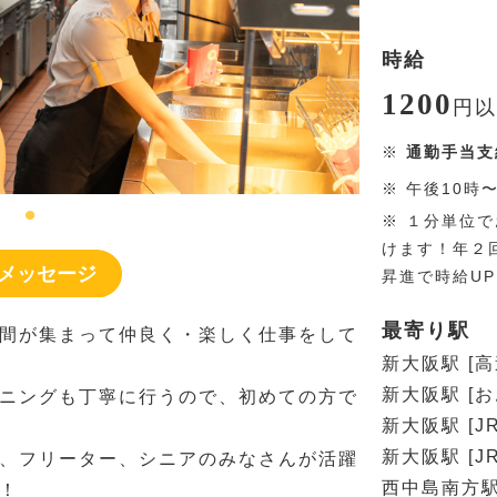
時給
1200
円
以
※
通勤手当支
※
午後10時
※
１分単位で
けます！年２
メッセージ
昇進で時給U
最寄り駅
間が集まって仲良く・楽しく仕事をして
新大阪駅 [
新大阪駅 [
ニングも丁寧に行うので、初めての方で
新大阪駅 [J
新大阪駅 [J
、フリーター、シニアのみなさんが活躍
西中島南方駅
！