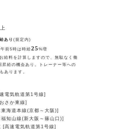
上
給あり
(規定内)
25
〜午前5時は時給
%
増
お給料を計算しますので、無駄なく働
回昇給の機会あり。トレーナー等への
Pもあります。
高速電気軌道第1号線]
おおさか東線]
R東海道本線(京都～大阪)]
R福知山線(新大阪～篠山口)]
 [高速電気軌道第1号線]