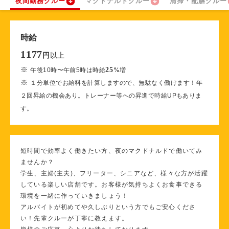
夜間勤務クルー
マクドナルドクルー
清掃・配膳クルー
時給
1177
以上
円
※
25
午後10時〜午前5時は時給
%
増
※
１分単位でお給料を計算しますので、無駄なく働けます！年
２回昇給の機会あり。トレーナー等への昇進で時給UPもありま
す。
短時間で効率よく働きたい方、夜のマクドナルドで働いてみ
ませんか？
学生、主婦(主夫)、フリーター、シニアなど、様々な方が活躍
している楽しい店舗です。お客様が気持ちよくお食事できる
環境を一緒に作っていきましょう！
アルバイトが初めてや久しぶりという方でもご安心くださ
い！先輩クルーが丁寧に教えます。