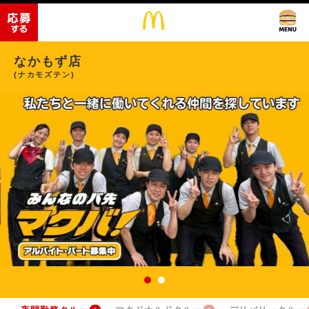
なかもず店
(ナカモズテン)