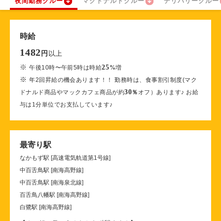
夜間勤務クルー
マクドナルドクルー
デリバリークルー
時給
1482
以上
円
※
25
午後10時〜午前5時は時給
%
増
※
年2回昇給の機会あります！！ 勤務時は、食事割引制度(マク
30
ドナルド商品やマックカフェ商品が約
％
オフ）あります♪ お給
与は1分単位でお支払しています♪
最寄り駅
なかもず駅 [高速電気軌道第1号線]
中百舌鳥駅 [南海高野線]
中百舌鳥駅 [南海泉北線]
百舌鳥八幡駅 [南海高野線]
白鷺駅 [南海高野線]