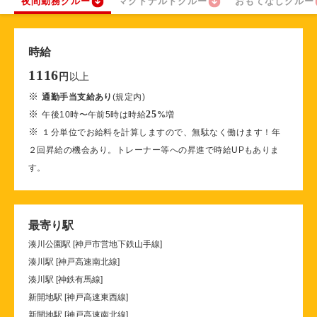
夜間勤務クルー
マクドナルドクルー
おもてなしクルー
時給
1116
以上
円
※
通勤手当支給あり
(規定内)
※
25
午後10時〜午前5時は時給
%
増
※
１分単位でお給料を計算しますので、無駄なく働けます！年
２回昇給の機会あり。トレーナー等への昇進で時給UPもありま
す。
最寄り駅
湊川公園駅 [神戸市営地下鉄山手線]
湊川駅 [神戸高速南北線]
湊川駅 [神鉄有馬線]
新開地駅 [神戸高速東西線]
新開地駅 [神戸高速南北線]