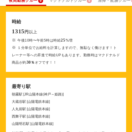
夜間勤務クルー
マクドナルドクルー
清掃・配膳クルー
時給
1315
以上
円
※
25
午後10時〜午前5時は時給
%
増
※
１分単位でお給料を計算しますので、無駄なく働けます！ト
レーナー等への昇進で時給UPもあります。勤務時はマクドナルド
30
商品が約
％
オフです！！
最寄り駅
朝霧駅 [JR山陽本線(神戸～姫路)]
大蔵谷駅 [山陽電鉄本線]
人丸前駅 [山陽電鉄本線]
西舞子駅 [山陽電鉄本線]
山陽明石駅 [山陽電鉄本線]