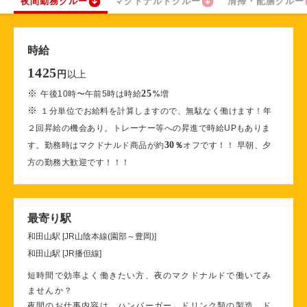
夜間勤務クルー
マクドナルドクルー
清掃・配膳クルー
時給
1425
以上
円
※
25
午後10時〜午前5時は時給
%
増
※
１分単位でお給料を計算しますので、無駄なく働けます！年
２回昇給の機会あり。トレーナー等への昇進で時給UPもありま
30
す。勤務時はマクドナルド商品が約
％
オフです！！ 早朝、夕
方の勤務大歓迎です！！！
最寄り駅
和田山駅 [JR山陰本線(園部～豊岡)]
和田山駅 [JR播但線]
短時間で効率よく働きたい方、夜のマクドナルドで働いてみ
ませんか？
夜間のお仕事内容は、ハンバーガー、ドリンク類の製造、ド