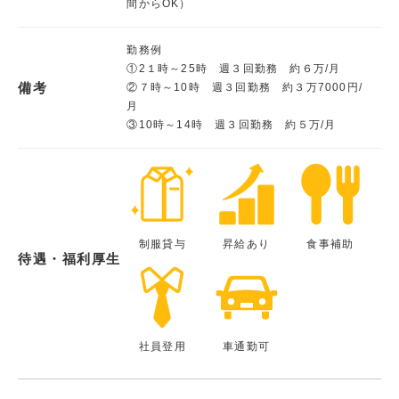
間からOK）
勤務例
①2１時～25時 週３回勤務 約６万/月
備考
②７時～10時 週３回勤務 約３万7000円/
月
③10時～14時 週３回勤務 約５万/月
制服貸与
昇給あり
食事補助
待遇・福利厚生
社員登用
車通勤可