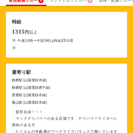
夜間勤務クルー
マクドナルドクルー
清掃・配膳クルー
時給
1315
以上
円
※
25
午後10時〜午前5時は時給
%
増
※
最寄り駅
飾磨駅 [山陽電鉄本線]
飾磨駅 [山陽電鉄網干線]
妻鹿駅 [山陽電鉄本線]
亀山駅 [山陽電鉄本線]
・髪型自由！！！
・マックデリバリーのある店舗です デリバリーライダーに
興味のある方
・たくさんの年齢層がワークライフバランスで働いています