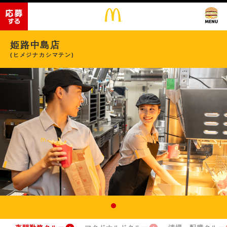
姫路中島店
(ヒメジナカシマテン)