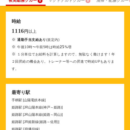
夜間勤務クルー
マクドナルドクルー
清掃・配膳クルー
時給
1116
以上
円
※
通勤手当支給あり
(規定内)
※
25
午後10時〜午前5時は時給
%
増
※
１分単位でお給料を計算しますので、無駄なく働けます！年
２回昇給の機会あり。トレーナー等への昇進で時給UPもありま
す。
最寄り駅
手柄駅 [山陽電鉄本線]
姫路駅 [JR山陽本線(神戸～姫路)]
姫路駅 [JR山陽本線(姫路～岡山)]
姫路駅 [JR姫新線(姫路～佐用)]
姫路駅 [JR播但線]