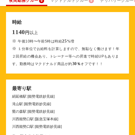
夜間勤務クルー
マクドナルドクルー
デリバリークルー
時給
1140
以上
円
※
25
午後10時〜午前5時は時給
%
増
※
１分単位でお給料を計算しますので、無駄なく働けます！年
２回昇給の機会あり。トレーナー等への昇進で時給UPもありま
30
す。勤務時はマクドナルド商品が約
％
オフです！！
最寄り駅
絹延橋駅 [能勢電鉄妙見線]
滝山駅 [能勢電鉄妙見線]
鶯の森駅 [能勢電鉄妙見線]
川西能勢口駅 [阪急宝塚本線]
川西能勢口駅 [能勢電鉄妙見線]