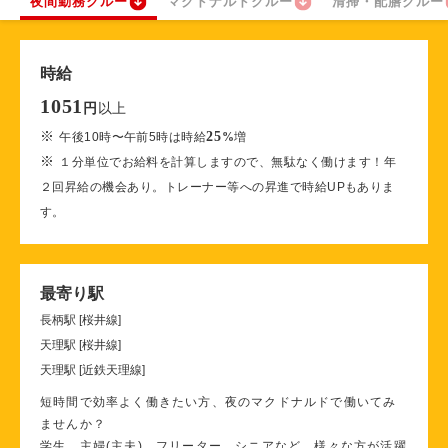
夜間勤務クルー
マクドナルドクルー
清掃・配膳クルー
時給
1051
以上
円
※
25
午後10時〜午前5時は時給
%
増
※
１分単位でお給料を計算しますので、無駄なく働けます！年
２回昇給の機会あり。トレーナー等への昇進で時給UPもありま
す。
最寄り駅
長柄駅 [桜井線]
天理駅 [桜井線]
天理駅 [近鉄天理線]
短時間で効率よく働きたい方、夜のマクドナルドで働いてみ
ませんか？
学生、主婦(主夫)、フリーター、シニアなど、様々な方が活躍