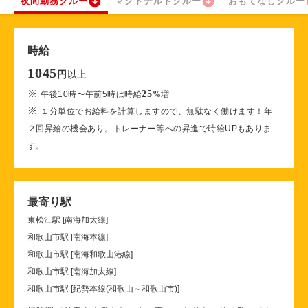
夜間勤務クルー
マクドナルドクルー
おもてなしクルー
時給
1045
以上
円
※
25
午後10時〜午前5時は時給
%
増
※
１分単位でお給料を計算しますので、無駄なく働けます！年
２回昇給の機会あり。トレーナー等への昇進で時給UPもありま
す。
最寄り駅
東松江駅 [南海加太線]
和歌山市駅 [南海本線]
和歌山市駅 [南海和歌山港線]
和歌山市駅 [南海加太線]
和歌山市駅 [紀勢本線(和歌山～和歌山市)]