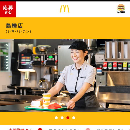
島橋店
(シマバシテン)