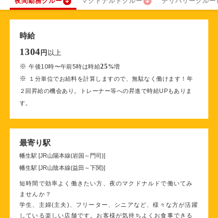
夜間勤務クルー
マクドナルドクルー
デリバリークルー
時給
1304
以上
円
※
25
午後10時〜午前5時は時給
%
増
※
１分単位でお給料を計算しますので、無駄なく働けます！年
２回昇給の機会あり。トレーナー等への昇進で時給UPもありま
す。
最寄り駅
幡生駅 [JR山陽本線(岩国～門司)]
幡生駅 [JR山陰本線(益田～下関)]
短時間で効率よく働きたい方、夜のマクドナルドで働いてみ
ませんか？
学生、主婦(主夫)、フリーター、シニアなど、様々な方が活躍
している楽しい店舗です。お客様が気持ちよくお食事できる