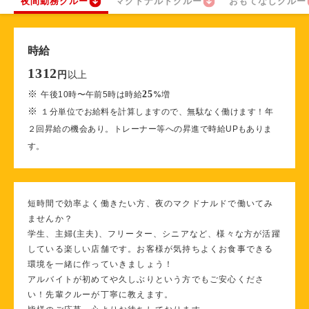
夜間勤務クルー
マクドナルドクルー
おもてなしクルー
時給
1312
以上
円
※
25
午後10時〜午前5時は時給
%
増
※
１分単位でお給料を計算しますので、無駄なく働けます！年
２回昇給の機会あり。トレーナー等への昇進で時給UPもありま
す。
短時間で効率よく働きたい方、夜のマクドナルドで働いてみ
ませんか？
学生、主婦(主夫)、フリーター、シニアなど、様々な方が活躍
している楽しい店舗です。お客様が気持ちよくお食事できる
環境を一緒に作っていきましょう！
アルバイトが初めてや久しぶりという方でもご安心くださ
い！先輩クルーが丁寧に教えます。