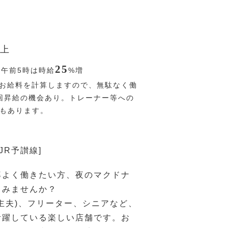
上
25
〜午前5時は時給
%
増
お給料を計算しますので、無駄なく働
回昇給の機会あり。トレーナー等への
Pもあります。
JR予讃線]
率よく働きたい方、夜のマクドナ
てみませんか？
主夫)、フリーター、シニアなど、
活躍している楽しい店舗です。お