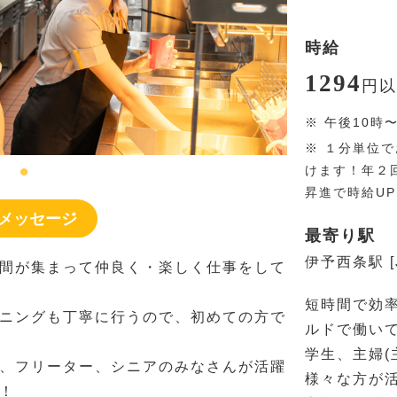
時給
1294
円
以
※
午後10時
※
１分単位で
けます！年２
昇進で時給U
メッセージ
最寄り駅
伊予西条駅 [
間が集まって仲良く・楽しく仕事をして
短時間で効
ニングも丁寧に行うので、初めての方で
ルドで働い
学生、主婦(
、フリーター、シニアのみなさんが活躍
様々な方が
！