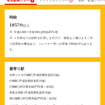
夜間勤務クルー
マクドナルドクルー
清掃・配膳クルー
時給
1057
以上
円
※
25
午後10時〜午前5時は時給
%
増
※
１分単位でお給料を計算しますので、無駄なく働けます！年
２回昇給の機会あり。トレーナー等への昇進で時給UPもありま
す。
最寄り駅
令和コスタ行橋駅 [平成筑豊鉄道田川線]
行橋駅 [平成筑豊鉄道田川線]
行橋駅 [JR日豊本線(門司港～佐伯)]
美夜古泉駅 [平成筑豊鉄道田川線]
南行橋駅 [JR日豊本線(門司港～佐伯)]