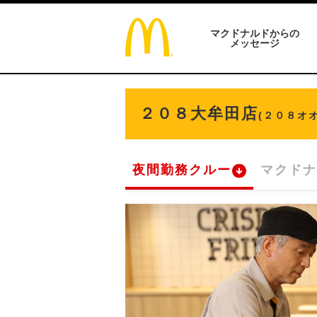
マクドナルドからの
メッセージ
２０８大牟田店
(２０８オ
夜間勤務クルー
マクドナ