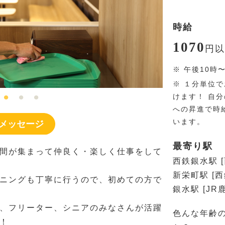
時給
1070
円
以
※
午後10時
※
１分単位で
けます！ 自
への昇進で時
います。
メッセージ
最寄り駅
間が集まって仲良く・楽しく仕事をして
西鉄銀水駅 
新栄町駅 [
ニングも丁寧に行うので、初めての方で
銀水駅 [JR
、フリーター、シニアのみなさんが活躍
色んな年齢
！