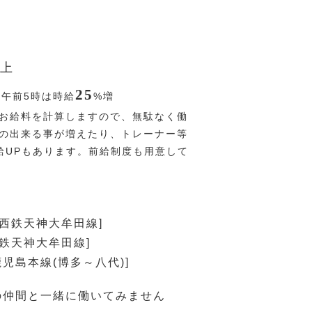
上
25
〜午前5時は時給
%
増
お給料を計算しますので、無駄なく働
分の出来る事が増えたり、トレーナー等
給UPもあります。前給制度も用意して
[西鉄天神大牟田線]
西鉄天神大牟田線]
鹿児島本線(博多～八代)]
の仲間と一緒に働いてみません