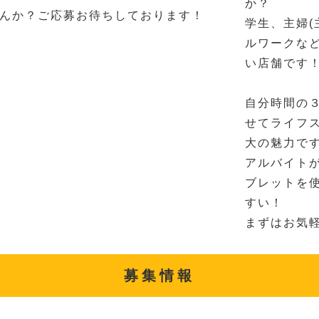
か？
んか？ご応募お待ちしております！
学生、主婦(
ルワークな
い店舗です
自分時間の
せてライフ
大の魅力で
アルバイト
ブレットを
すい！
まずはお気
募集情報