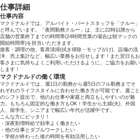
仕事詳細
仕事内容
マクドナルドでは、アルバイト・パートスタッフを「クルー」
と呼んでいます。「夜間勤務クルー」は、主に22時以降から
店舗の営業終了までの時間帯(24時間営業の場合は朝マックの
開始時間帯)を担当いただきます。
接客・調理の他、客席清掃(拭き掃除・モップがけ)、設備の洗
浄、売上集計など、幅広い業務をお任せします！また翌日もお
客さまに気持ちよくご利用いただけるように、ご協力をお願い
します！
マクドナルドの働く環境
マクドナルドでは、週1日の勤務から週5日のフル勤務までそ
れぞれのライフスタイルに合わせた働き方が可能です。週ごと
のシフト提出で、他のお仕事や家庭と両立もしやすいのが魅
力。もちろん固定的な働き方もOK！学生から主婦(夫)、外国
人、留学生、シニアまで幅広い年代が活躍中です。
こんな方にピッタリ！
・深夜割増時給で効率よく働きたい
・他の仕事とダブルワークしたい
・学校が終わった後の時間を有効活用したい