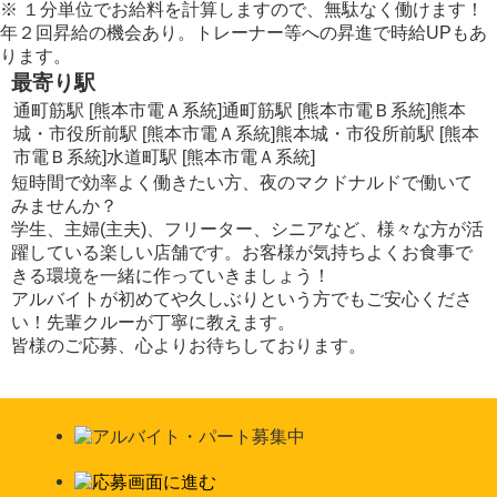
※
１分単位でお給料を計算しますので、無駄なく働けます！
年２回昇給の機会あり。トレーナー等への昇進で時給UPもあ
ります。
最寄り駅
通町筋駅 [熊本市電Ａ系統]
通町筋駅 [熊本市電Ｂ系統]
熊本
城・市役所前駅 [熊本市電Ａ系統]
熊本城・市役所前駅 [熊本
市電Ｂ系統]
水道町駅 [熊本市電Ａ系統]
短時間で効率よく働きたい方、夜のマクドナルドで働いて
みませんか？
学生、主婦(主夫)、フリーター、シニアなど、様々な方が活
躍している楽しい店舗です。お客様が気持ちよくお食事で
きる環境を一緒に作っていきましょう！
アルバイトが初めてや久しぶりという方でもご安心くださ
い！先輩クルーが丁寧に教えます。
皆様のご応募、心よりお待ちしております。