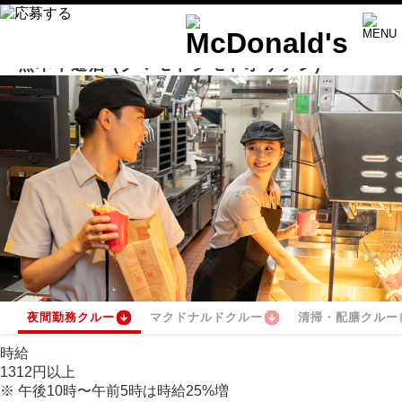
熊本下通店
(クマモトシモトオリテン)
夜間勤務クルー
マクドナルドクルー
清掃・配膳クルー
時給
1312
円
以上
※
午後10時〜午前5時は時給
25
%
増