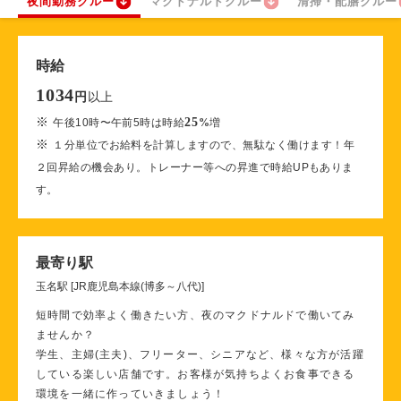
夜間勤務クルー
マクドナルドクルー
清掃・配膳クルー
時給
1034
以上
円
※
25
午後10時〜午前5時は時給
%
増
※
１分単位でお給料を計算しますので、無駄なく働けます！年
２回昇給の機会あり。トレーナー等への昇進で時給UPもありま
す。
最寄り駅
玉名駅 [JR鹿児島本線(博多～八代)]
短時間で効率よく働きたい方、夜のマクドナルドで働いてみ
ませんか？
学生、主婦(主夫)、フリーター、シニアなど、様々な方が活躍
している楽しい店舗です。お客様が気持ちよくお食事できる
環境を一緒に作っていきましょう！