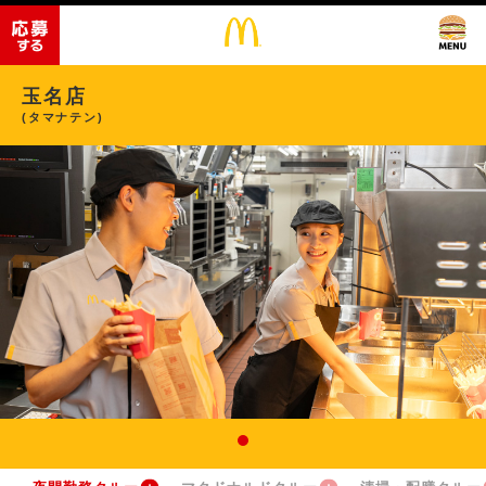
玉名店
(タマナテン)