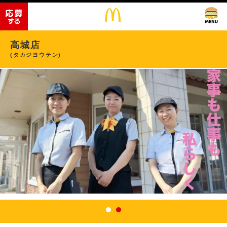
高城店
(タカジヨウテン)