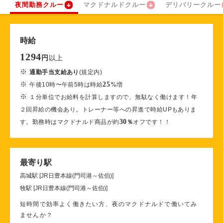
夜間勤務クルー
マクドナルドクルー
デリバリークルー
時給
1294
以上
円
※
通勤手当支給あり
(規定内)
※
25
午後10時〜午前5時は時給
%
増
※
１分単位でお給料を計算しますので、無駄なく働けます！年
２回昇給の機会あり。トレーナー等への昇進で時給UPもありま
30
す。勤務時はマクドナルド商品が約
％
オフです！！
最寄り駅
高城駅 [JR日豊本線(門司港～佐伯)]
牧駅 [JR日豊本線(門司港～佐伯)]
短時間で効率よく働きたい方、夜のマクドナルドで働いてみ
ませんか？