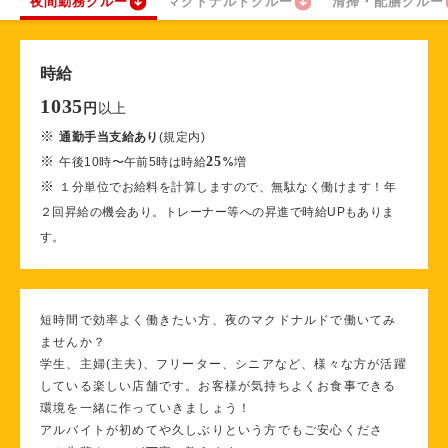
夜間勤務クルー
マクドナルドクルー
清掃・配膳クルー
時給
1035
以上
円
※
通勤手当支給あり
(規定内)
※
25
午後10時〜午前5時は時給
%
増
※
１分単位でお給料を計算しますので、無駄なく働けます！年
２回昇給の機会あり。トレーナー等への昇進で時給UPもありま
す。
短時間で効率よく働きたい方、夜のマクドナルドで働いてみ
ませんか？
学生、主婦(主夫)、フリーター、シニアなど、様々な方が活躍
している楽しい店舗です。お客様が気持ちよくお食事できる
環境を一緒に作っていきましょう！
アルバイトが初めてや久しぶりという方でもご安心くださ