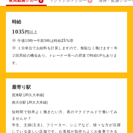
夜間勤務クルー
マクドナルドクルー
清掃・配膳クルー
時給
1035
以上
円
※
25
午後10時〜午前5時は時給
%
増
※
１分単位でお給料を計算しますので、無駄なく働けます！年
２回昇給の機会あり。トレーナー等への昇進で時給UPもありま
す。
最寄り駅
賀来駅 [JR久大本線]
南大分駅 [JR久大本線]
短時間で効率よく働きたい方、夜のマクドナルドで働いてみ
ませんか？
学生、主婦(主夫)、フリーター、シニアなど、様々な方が活躍
している楽しい店舗です。お客様が気持ちよくお食事できる