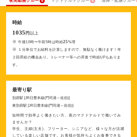
夜間勤務クルー
マクドナルドクルー
清掃・配膳クルー
時給
1035
以上
円
※
25
午後10時〜午前5時は時給
%
増
※
１分単位でお給料を計算しますので、無駄なく働けます！年
２回昇給の機会あり。トレーナー等への昇進で時給UPもありま
す。
最寄り駅
別府駅 [JR日豊本線(門司港～佐伯)]
東別府駅 [JR日豊本線(門司港～佐伯)]
短時間で効率よく働きたい方、夜のマクドナルドで働いてみ
ませんか？
学生、主婦(主夫)、フリーター、シニアなど、様々な方が活躍
している楽しい店舗です。お客様が気持ちよくお食事できる